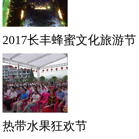
2017长丰蜂蜜文化旅游节
热带水果狂欢节