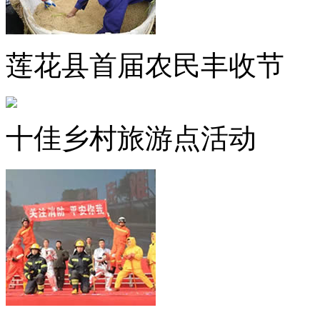
莲花县首届农民丰收节
十佳乡村旅游点活动