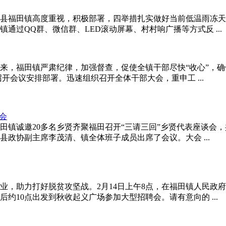
福田镇高度重视，积极部署，四举措扎实做好当前低温雨冻天
过QQ群、微信群、LED滚动屏幕、村村响广播等方式反 ...
福田镇严肃纪律，加强督查，促使全镇干部尽快“收心”，确保2
会议安排部署。迅速组织召开全体干部大会，重申工 ...
田镇诚邀20多名乡贤齐聚福田召开“三请三回”乡贤代表座谈会
政协副主席李茂清、镇全体班子成员出席了会议。大会 ...
助力打好脱贫攻坚战。2月14日上午8点，在福田镇人民政府
约10点出发到秋收起义广场参加大型招聘会。请有意向的 ...