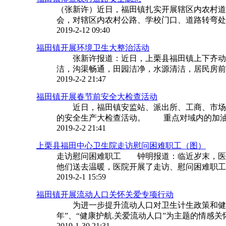
（张新许）近日，福田镇扎实开展辖区内农村
会，对辖区内农村公路、学校门口、道路转弯处、
2019-2-12 09:40
福田镇开展环境卫生大整治活动
张新许报道：近日，上栗县福田镇上下齐动员
洁，沟渠畅通，田园洁净，水源清洁，居民房前屋
2019-2-2 21:47
福田镇开展春节前安全大检查活动
近日，福田镇安监站、派出所、工商、市场监
的安全生产大检查活动。 重点对域内的加油站
2019-2-2 21:41
上栗县福田中心卫生院走访慰问困难职工（图）
走访慰问困难职工 钟明报道：临近岁末，医
他们送去温暖，医院开展了走访、慰问困难职工活
2019-2-1 15:59
福田镇开展流动人口关怀关爱专项行动
为进一步提升流动人口对卫生计生政策和健康
年”、“健康护航.关爱流动人口”为主题的情感关
2019-1-30 21:31