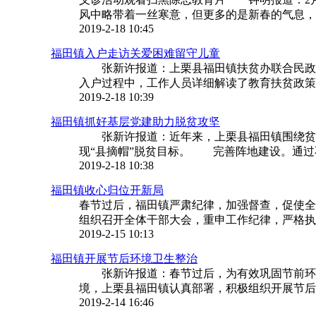
风中略带着一丝寒意，但更多的是新春的气息，街
2019-2-18 10:45
福田镇入户走访关爱困难留守儿童
张新许报道：上栗县福田镇扶贫办联合民政
入户过程中，工作人员详细解读了教育扶贫政策。
2019-2-18 10:39
福田镇抓好基层党建助力脱贫攻坚
张新许报道：近年来，上栗县福田镇围绕贫困
现“县摘帽”脱贫目标。 完善阵地建设。通过不
2019-2-18 10:38
福田镇收心归位开新局
春节过后，福田镇严肃纪律，加强督查，促使全镇
组织召开全体干部大会，重申工作纪律，严格执行
2019-2-15 10:13
福田镇开展节后环境卫生整治
张新许报道：春节过后，为有效巩固节前环境
境，上栗县福田镇认真部署，积极组织开展节后
2019-2-14 16:46