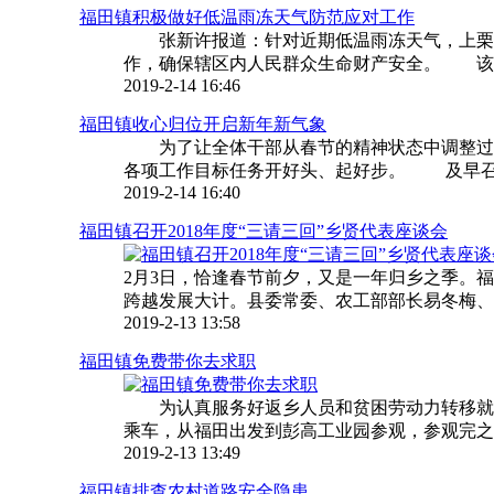
福田镇积极做好低温雨冻天气防范应对工作
张新许报道：针对近期低温雨冻天气，上栗县
作，确保辖区内人民群众生命财产安全。 该镇通
2019-2-14 16:46
福田镇收心归位开启新年新气象
为了让全体干部从春节的精神状态中调整过来，
各项工作目标任务开好头、起好步。 及早召开
2019-2-14 16:40
福田镇召开2018年度“三请三回”乡贤代表座谈会
2月3日，恰逢春节前夕，又是一年归乡之季。福
跨越发展大计。县委常委、农工部部长易冬梅、县
2019-2-13 13:58
福田镇免费带你去求职
为认真服务好返乡人员和贫困劳动力转移就业，
乘车，从福田出发到彭高工业园参观，参观完之后
2019-2-13 13:49
福田镇排查农村道路安全隐患