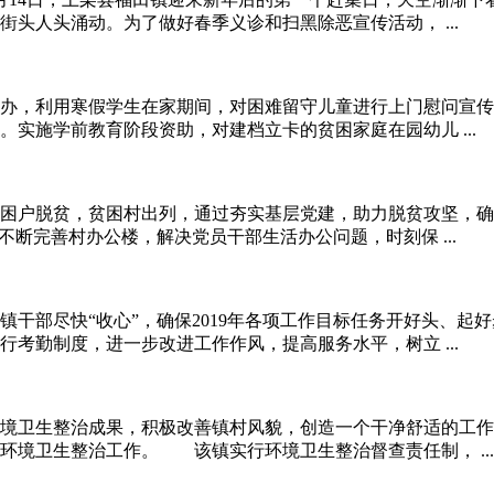
头人头涌动。为了做好春季义诊和扫黑除恶宣传活动， ...
办，利用寒假学生在家期间，对困难留守儿童进行上门慰问宣
实施学前教育阶段资助，对建档立卡的贫困家庭在园幼儿 ...
户脱贫，贫困村出列，通过夯实基层党建，助力脱贫攻坚，确
断完善村办公楼，解决党员干部生活办公问题，时刻保 ...
干部尽快“收心”，确保2019年各项工作目标任务开好头、起
考勤制度，进一步改进工作作风，提高服务水平，树立 ...
卫生整治成果，积极改善镇村风貌，创造一个干净舒适的工作
环境卫生整治工作。 该镇实行环境卫生整治督查责任制， ...