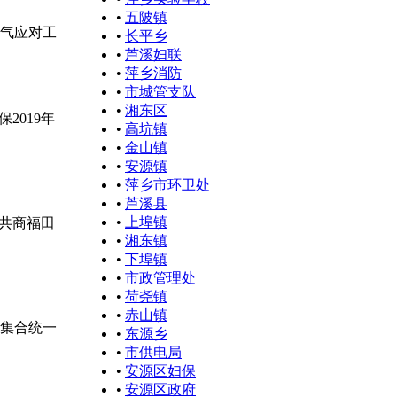
•
五陂镇
气应对工
•
长平乡
•
芦溪妇联
•
萍乡消防
•
市城管支队
•
湘东区
019年
•
高坑镇
•
金山镇
•
安源镇
•
萍乡市环卫处
•
芦溪县
•
上埠镇
，共商福田
•
湘东镇
•
下埠镇
•
市政管理处
•
荷尧镇
•
赤山镇
集合统一
•
东源乡
•
市供电局
•
安源区妇保
•
安源区政府