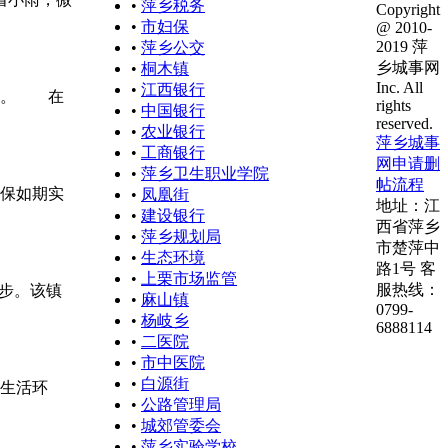
•
萍乡税务
Copyright
•
市妇保
@ 2010-
2019 萍
•
萍乡公交
乡城事网
•
桐木镇
Inc. All
•
江西银行
传。 在
rights
•
中国银行
reserved.
•
农业银行
萍乡城事
•
工商银行
网申请删
•
萍乡卫生职业学院
帖流程
保如期实
•
凤凰街
地址：江
•
建设银行
西省萍乡
•
萍乡规划局
市楚萍中
•
生态环境
路1号 客
•
上栗市场监管
服热线：
好步。该镇
•
麻山镇
0799-
•
杨岐乡
6888114
•
二医院
•
市中医院
•
白源街
生活环
•
公路管理局
•
城郊管委会
•
萍乡实验学校