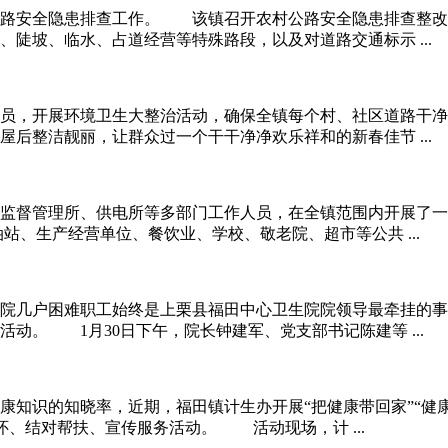
道路安全隐患排查工作。 该镇召开农村公路安全隐患排查整改
陡坡、临水、占道经营等特殊路段，以及对道路交通标示 ...
，开展环境卫生大整治活动，确保全镇每个村、社区道路干净
后整洁靓丽，让群众过一个干干净净欢乐祥和的新春佳节 ...
督管理所、供电所等多部门工作人员，在全镇范围内开展了一
、生产经营单位、餐饮业、学校、敬老院、超市等公共 ...
院几户困难职工始终是上栗县福田中心卫生院院领导最牵挂的事
动。 1月30日下午，院长钟建军、党支部书记陈建等 ...
知识的知晓率，近期，福田镇计生办开展“把健康带回家”“健
怀、结对帮扶、宣传服务活动。 活动现场，计 ...