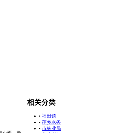
相关分类
•
福田镇
•
萍乡水务
•
市林业局
着小雨，微