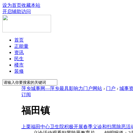
设为首页
收藏本站
开启辅助访问
首页
正能量
资讯
民生
楼市
装修
萍乡城事网—萍乡最具影响力门户网站
›
门户
›
城事
订阅
福田镇
上栗福田中心卫生院积极开展春季义诊和扫黑除恶活
义诊活动观看扫黑除恶教育片 钟明报道：2月