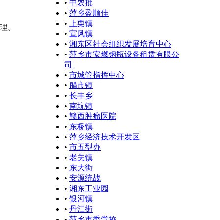
•
中农批
•
萍乡盈顺佳
•
上栗镇
督管理。
•
宣风镇
•
湘东区社会组织发展培育中心
•
萍乡市安燃钢瓶设备租赁有限公
司
•
市城管指挥中心
•
腊市镇
•
长丰乡
•
南坑镇
•
赣西肿瘤医院
•
东桥镇
•
萍乡经济技术开发区
•
市五型办
•
老关镇
•
东大街
•
安源统战
•
湘东工业园
•
银河镇
•
丹江街
•
萍乡市委党校