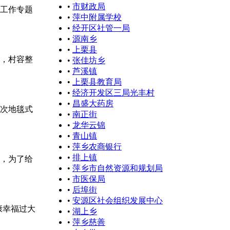
•
市财政局
工作专题
•
萍中附属学校
•
经开区社管一局
•
源南乡
•
上栗县
，村容整
•
张佳坊乡
•
芦溪镇
•
上栗县教育局
•
经济开发区三局光丰村
•
昌盛大药房
次地毯式
•
南正街
•
龙华云锦
•
青山镇
•
萍乡农商银行
•
排上镇
，为了给
•
萍乡市自然资源和规划局
•
市医保局
•
后埠街
•
安源区社会组织发展中心
康幸福过大
•
湖上乡
•
萍乡慈善