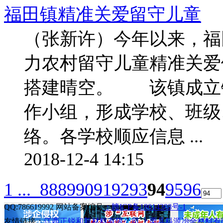
福田镇精准关爱留守儿童
（张新许）今年以来，福
力农村留守儿童精准关爱
搭建晴空。 该镇成立
作小组，形成学校、班级
络。各学校顺应信息 ...
2018-12-4 14:15
1 ...
88
89
90
91
92
93
94
95
96
QQ:786619992 网站备案编号
：赣ICP备18014388号-1
友情链接：
江西正锐和新材料有限公司
上栗县科源冶金材料有