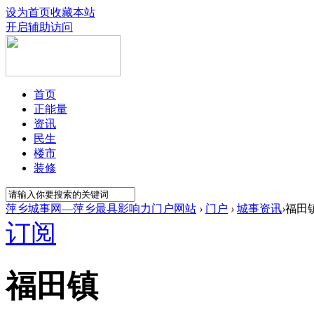
设为首页
收藏本站
开启辅助访问
首页
正能量
资讯
民生
楼市
装修
萍乡城事网—萍乡最具影响力门户网站
›
门户
›
城事资讯
›
福田
订阅
福田镇