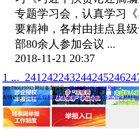
专题学习会，认真学习《
要精神，各村由挂点县级
部80余人参加会议 ...
2018-11-21 20:37
1 ...
241
242
243
244
245
246
24
QQ:786619992 网站备案编号
：赣ICP备18014388号-1
友情链接：
江西正锐和新材料有限公司
上栗县科源冶金材料有