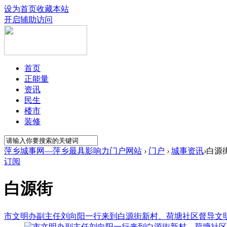
设为首页
收藏本站
开启辅助访问
首页
正能量
资讯
民生
楼市
装修
萍乡城事网—萍乡最具影响力门户网站
›
门户
›
城事资讯
›
白源
订阅
白源街
市文明办副主任刘向阳一行来到白源街新村、荷塘社区督导文