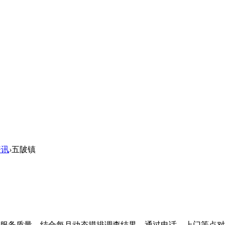
资讯
›
五陂镇
服务质量，结合每月动态摸排调查结果，通过电话、上门等点对