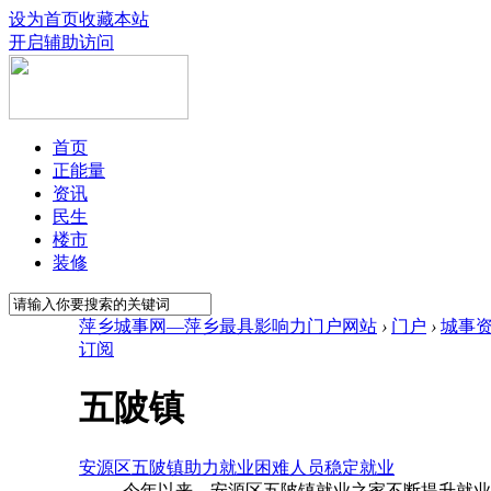
设为首页
收藏本站
开启辅助访问
首页
正能量
资讯
民生
楼市
装修
萍乡城事网—萍乡最具影响力门户网站
›
门户
›
城事
订阅
五陂镇
安源区五陂镇助力就业困难人员稳定就业
今年以来，安源区五陂镇就业之家不断提升就业