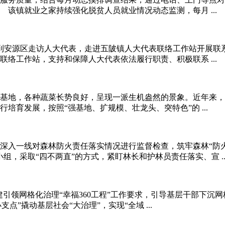
该镇就业之家持续强化脱贫人员就业情况动态监测，每月 ...
到安源区走访人大代表，走进五陂镇人大代表联络工作站开展联
络工作站，支持和保障人大代表依法履行职责、积极联系 ...
基地，各种蔬菜长势良好，呈现一派生机盎然的景象。近年来，
培育发展，按照“强基地、扩规模、壮龙头、突特色”的 ...
深入一线对森林防火责任落实情况进行监督检查，筑牢森林“防
，采取“四不两直”的方式，紧盯林长和护林员责任落实、宣 ..
引领网格化治理“幸福360工程”工作要求，引导基层干部下沉
点”撬动基层社会“大治理”，实现“全域 ...