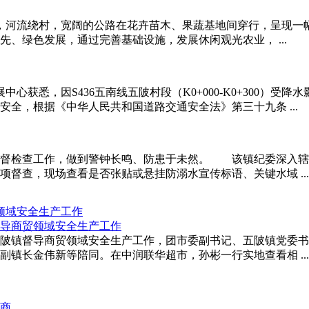
，河流绕村，宽阔的公路在花卉苗木、果蔬基地间穿行，呈现一
、绿色发展，通过完善基础设施，发展休闲观光农业， ...
心获悉，因S436五南线五陂村段（K0+000-K0+300）受降
全，根据《中华人民共和国道路交通安全法》第三十九条 ...
监督检查工作，做到警钟长鸣、防患于未然。 该镇纪委深入辖
督查，现场查看是否张贴或悬挂防溺水宣传标语、关键水域 ...
领域安全生产工作
五陂镇督导商贸领域安全生产工作，团市委副书记、五陂镇党委
镇长金伟新等陪同。在中润联华超市，孙彬一行实地查看相 ...