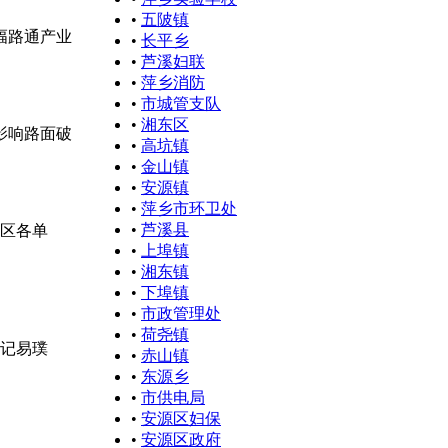
•
五陂镇
幅路通产业
•
长平乡
•
芦溪妇联
•
萍乡消防
•
市城管支队
•
湘东区
水影响路面破
•
高坑镇
•
金山镇
•
安源镇
•
萍乡市环卫处
•
芦溪县
区各单
•
上埠镇
•
湘东镇
•
下埠镇
•
市政管理处
•
荷尧镇
书记易璞
•
赤山镇
•
东源乡
•
市供电局
•
安源区妇保
•
安源区政府