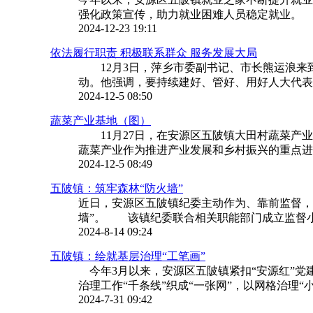
强化政策宣传，助力就业困难人员稳定就业。 
2024-12-23 19:11
依法履行职责 积极联系群众 服务发展大局
12月3日，萍乡市委副书记、市长熊运浪来
动。他强调，要持续建好、管好、用好人大代表联
2024-12-5 08:50
蔬菜产业基地（图）
11月27日，在安源区五陂镇大田村蔬菜产业
蔬菜产业作为推进产业发展和乡村振兴的重点进行
2024-12-5 08:49
五陂镇：筑牢森林“防火墙”
近日，安源区五陂镇纪委主动作为、靠前监督，
墙”。 该镇纪委联合相关职能部门成立监督小组
2024-8-14 09:24
五陂镇：绘就基层治理“工笔画”
今年3月以来，安源区五陂镇紧扣“安源红”党建
治理工作“千条线”织成“一张网”，以网格治理“小支
2024-7-31 09:42