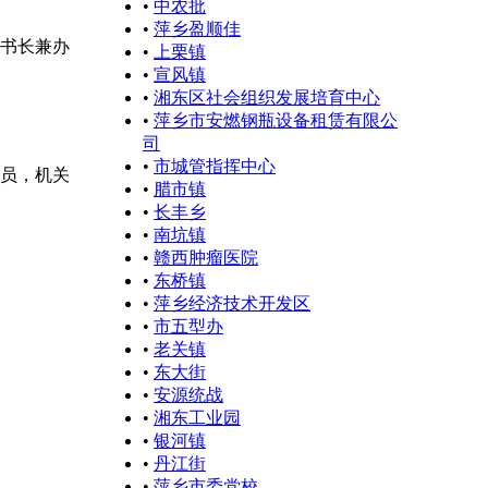
•
中农批
•
萍乡盈顺佳
秘书长兼办
•
上栗镇
•
宣风镇
•
湘东区社会组织发展培育中心
•
萍乡市安燃钢瓶设备租赁有限公
司
•
市城管指挥中心
成员，机关
•
腊市镇
•
长丰乡
•
南坑镇
•
赣西肿瘤医院
•
东桥镇
•
萍乡经济技术开发区
•
市五型办
•
老关镇
•
东大街
•
安源统战
•
湘东工业园
•
银河镇
•
丹江街
•
萍乡市委党校