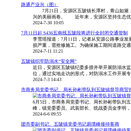
路通产业兴（图）
7月21日，安源区五陂镇长潭村，青山如黛
兴的美丽画卷。 近年来，安源区坚持生态优先
2024-7-30 10:05
7月11日起 S436五南线五陂段将进行全封闭交通管制
李雪瑶报道：7月11日，记者从安源公路事业发展中
损严重，需抢修施工。为确保施工期间道路交通安
2024-7-11 11:21
五陂镇织牢防溺水“安全网”
近日，安源区五陂镇纪委多措并举开展防溺水
位，通过实地走访的形式，对防溺水工作开展专项
2024-7-3 14:43
市商务局党委书记、局长孙彬带队到五陂镇督导商贸
6月5日，市商务局党委书记、局长孙彬带队到
峰，镇党委委员、武装部长、统战委员金李明，副
2024-6-6 09:55
团市委副书记、五陂镇党委书记易璞峰接待客商