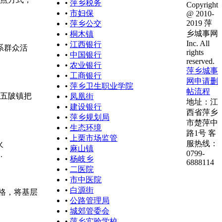
•
萍乡税务
Copyright
•
市妇保
@ 2010-
2019 萍
•
萍乡公交
乡城事网
•
桐木镇
Inc. All
•
江西银行
系群众活
rights
•
中国银行
reserved.
•
农业银行
萍乡城事
•
工商银行
网申请删
•
萍乡卫生职业学院
帖流程
五陂镇把
•
凤凰街
地址：江
•
建设银行
西省萍乡
•
萍乡规划局
市楚萍中
•
生态环境
路1号 客
•
上栗市场监管
服热线：
火
•
麻山镇
0799-
.
•
杨岐乡
6888114
•
二医院
•
市中医院
•
白源街
网格，将基层
•
公路管理局
•
城郊管委会
•
萍乡实验学校