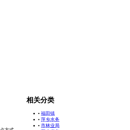
相关分类
•
福田镇
•
萍乡水务
•
市林业局
点方式，