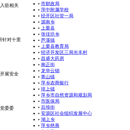
•
市财政局
济入驻相关
•
萍中附属学校
•
经开区社管一局
•
源南乡
•
上栗县
•
张佳坊乡
班针对十里
•
芦溪镇
•
上栗县教育局
•
经济开发区三局光丰村
•
昌盛大药房
•
南正街
•
龙华云锦
开展安全
•
青山镇
•
萍乡农商银行
•
排上镇
•
萍乡市自然资源和规划局
•
市医保局
•
后埠街
镇党委委
•
安源区社会组织发展中心
•
湖上乡
•
萍乡慈善