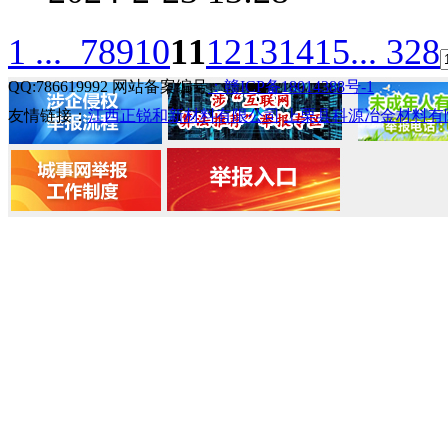
1 ...
7
8
9
10
11
12
13
14
15
... 328
QQ:786619992 网站备案编号
：赣ICP备18014388号-1
友情链接：
江西正锐和新材料有限公司
上栗县科源冶金材料有