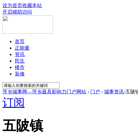
设为首页
收藏本站
开启辅助访问
首页
正能量
资讯
民生
楼市
装修
萍乡城事网—萍乡最具影响力门户网站
›
门户
›
城事资讯
›
五陂
订阅
五陂镇