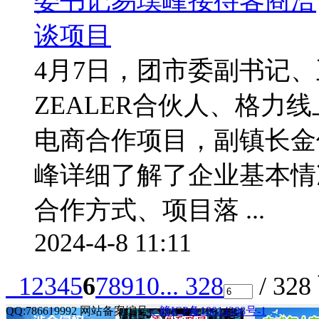
4月7日，团市委副书记
ZEALER合伙人、格力
电商合作项目，副镇长金
峰详细了解了企业基本情
合作方式、项目落 ...
2024-4-8 11:11
1
2
3
4
5
6
7
8
9
10
... 328
/ 328
QQ:786619992 网站备案编号
：赣ICP备18014388号-1