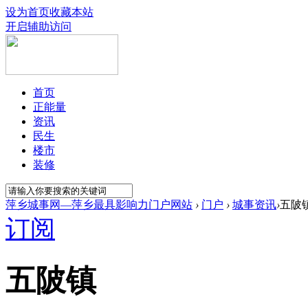
设为首页
收藏本站
开启辅助访问
首页
正能量
资讯
民生
楼市
装修
萍乡城事网—萍乡最具影响力门户网站
›
门户
›
城事资讯
›
五陂
订阅
五陂镇