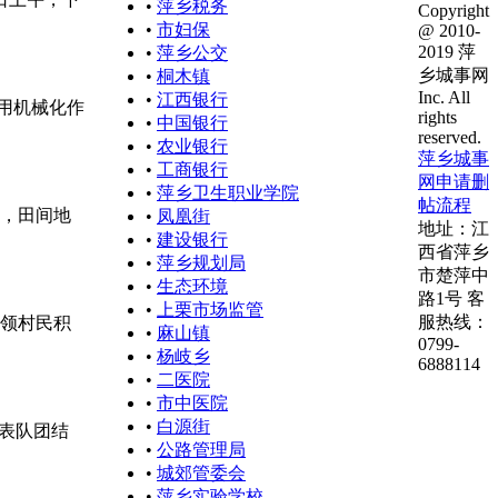
•
萍乡税务
Copyright
•
市妇保
@ 2010-
2019 萍
•
萍乡公交
乡城事网
•
桐木镇
Inc. All
•
江西银行
用机械化作
rights
•
中国银行
reserved.
•
农业银行
萍乡城事
•
工商银行
网申请删
•
萍乡卫生职业学院
帖流程
，田间地
•
凤凰街
地址：江
•
建设银行
西省萍乡
•
萍乡规划局
市楚萍中
•
生态环境
路1号 客
•
上栗市场监管
服热线：
领村民积
•
麻山镇
0799-
•
杨岐乡
6888114
•
二医院
•
市中医院
•
白源街
代表队团结
•
公路管理局
•
城郊管委会
•
萍乡实验学校