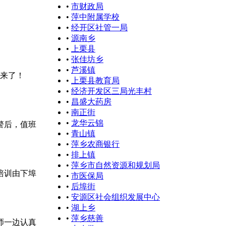
•
市财政局
•
萍中附属学校
•
经开区社管一局
•
源南乡
•
上栗县
•
张佳坊乡
•
芦溪镇
点来了！
•
上栗县教育局
•
经济开发区三局光丰村
•
昌盛大药房
•
南正街
•
龙华云锦
警后，值班
•
青山镇
•
萍乡农商银行
•
排上镇
•
萍乡市自然资源和规划局
培训由下埠
•
市医保局
•
后埠街
•
安源区社会组织发展中心
•
湖上乡
•
萍乡慈善
师一边认真