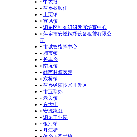
•
中农批
•
萍乡盈顺佳
•
上栗镇
•
宣风镇
•
湘东区社会组织发展培育中心
•
萍乡市安燃钢瓶设备租赁有限公
司
•
市城管指挥中心
•
腊市镇
•
长丰乡
•
南坑镇
•
赣西肿瘤医院
•
东桥镇
•
萍乡经济技术开发区
•
市五型办
•
老关镇
•
东大街
•
安源统战
•
湘东工业园
•
银河镇
•
丹江街
•
萍乡市委党校