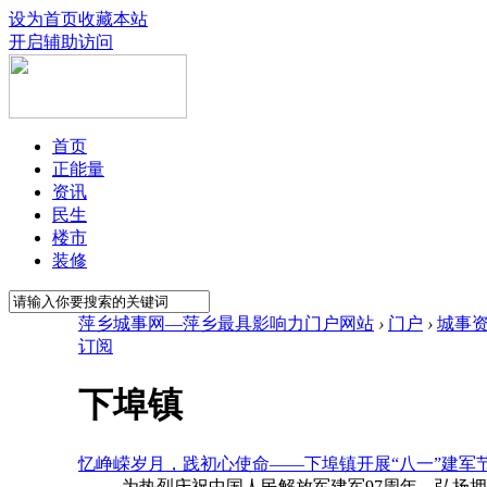
设为首页
收藏本站
开启辅助访问
首页
正能量
资讯
民生
楼市
装修
萍乡城事网—萍乡最具影响力门户网站
›
门户
›
城事
订阅
下埠镇
忆峥嵘岁月，践初心使命——下埠镇开展“八一”建军
为热烈庆祝中国人民解放军建军97周年，弘扬