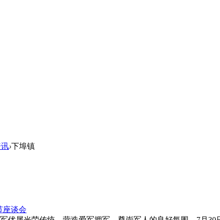
资讯
›
下埠镇
节座谈会
拥军优属光荣传统，营造爱军拥军、尊崇军人的良好氛围，7月30