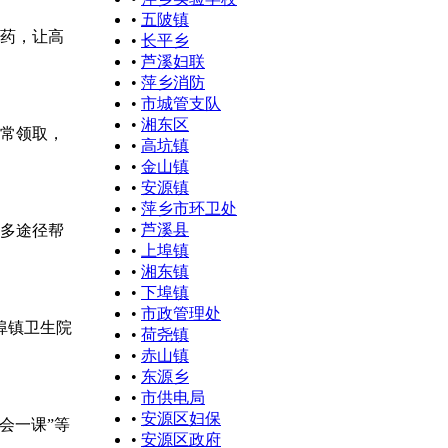
•
五陂镇
药，让高
•
长平乡
•
芦溪妇联
•
萍乡消防
•
市城管支队
•
湘东区
正常领取，
•
高坑镇
•
金山镇
•
安源镇
•
萍乡市环卫处
•
芦溪县
多途径帮
•
上埠镇
•
湘东镇
•
下埠镇
•
市政管理处
埠镇卫生院
•
荷尧镇
•
赤山镇
•
东源乡
•
市供电局
•
安源区妇保
会一课”等
•
安源区政府