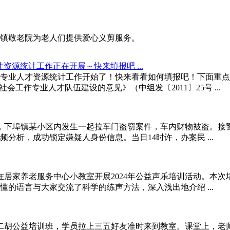
镇敬老院为老人们提供爱心义剪服务。
资源统计工作正在开展～快来填报吧 ...
工作专业人才资源统计工作开始了！快来看看如何填报吧！下面重
工作专业人才队伍建设的意见》（中组发〔2011〕25号 ...
称，下埠镇某小区内发生一起拉车门盗窃案件，车内财物被盗。接
分析，成功锁定嫌疑人身份信息。当日14时许，办案民 ...
在居家养老服务中心小教室开展2024年公益声乐培训活动。本次
的语言与大家交流了科学的练声方法，深入浅出地介绍 ...
展二胡公益培训班，学员拉上三五好友准时来到教室。课堂上，老