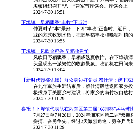
埠镇组织召开“八一”建军节座谈会。座谈会上，
2024-7-30 15:51
下埠镇：早稻飘香“丰收”正当时
仲夏时节“丰”景好，下埠“丰收”正当时。近
业的方式收割水稻，把握早稻丰收和晚稻种植的关
2024-7-30 13:55
下埠镇：风吹金稻香 早稻收割忙
风吹田野稻飘香，早稻成熟夏收忙。在下埠镇潭
头呈现出一派繁忙的收割景象。收割机在田间来回
2024-7-30 13:04
【新时代赣鄱先锋】群众身边好党员 赖仕清：褪下戎
在九年军旅生涯结束后，赖仕清毅然返回家乡投
极投身于美丽乡村建设，将家乡的南竹坡自然村打
2024-7-30 11:29
喜报！下埠镇代表队在湘东区第二届“双拥杯”乒乓球
7月27日至7月28日，2024年湘东区第二届
拼搏、奋勇争先，经过2天激烈角逐，勇夺乒乓
2024-7-30 11:29