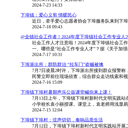
2024-7-23 14:33
下埠镇：爱心义剪 情暖民心
近日，牵手爱心志愿者协会下埠服务队来到下埠
2024-7-18 09:43
@全镇社会工作者！2024年度下埠镇社会工作专业人才
社会工作人才注意啦！2024年度下埠镇社会
一、哪些是“社会工作专业人才”？据《关于加强社会
2024-7-17 10:31
下埠派出所：群防群治 “拉车门”盗贼被擒
7月7日凌晨2时许，下埠派出所接到群众报警
民警立即前往现场侦查，综合群众走访线索和视频
2024-7-16 15:09
下埠镇下埠村暑期声乐公益课堂喊你来上课！
7月13日上午，下埠镇下埠村新时代文明实践站
小学校长袁小丽授课。课堂上，袁老师用浅显易懂
2024-7-15 12:04
下埠镇下埠村：弦声切切，奏响品质生活
7月12日，下埠镇下埠村新时代文明实践站开