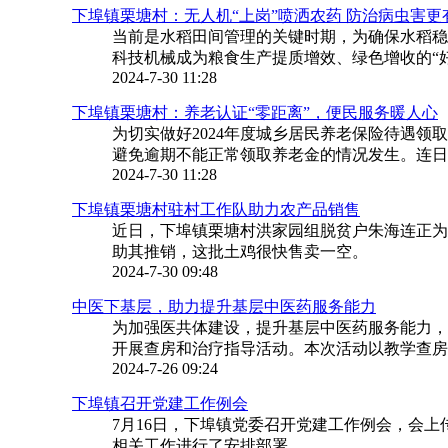
下埠镇栗塘村：无人机“上岗”喷洒农药 防治病虫害更
当前是水稻田间管理的关键时期，为确保水稻稳
科技机械成为粮食生产提质增效、绿色增收的“好
2024-7-30 11:28
下埠镇栗塘村：养老认证“零距离”，便民服务暖人心
为切实做好2024年度城乡居民养老保险待遇
避免逾期不能正常领取养老金的情况发生。连日来
2024-7-30 11:28
下埠镇栗塘村驻村工作队助力农产品销售
近日，下埠镇栗塘村洪家园组脱贫户朱海连正为
助其推销，这批土鸡很快售卖一空。
2024-7-30 09:48
中医下基层，助力提升基层中医药服务能力
为加强医共体建设，提升基层中医药服务能力，
开展查房和治疗指导活动。本次活动以教学查房的
2024-7-26 09:24
下埠镇召开党建工作例会
7月16日，下埠镇党委召开党建工作例会，会上
相关工作进行了安排部署。