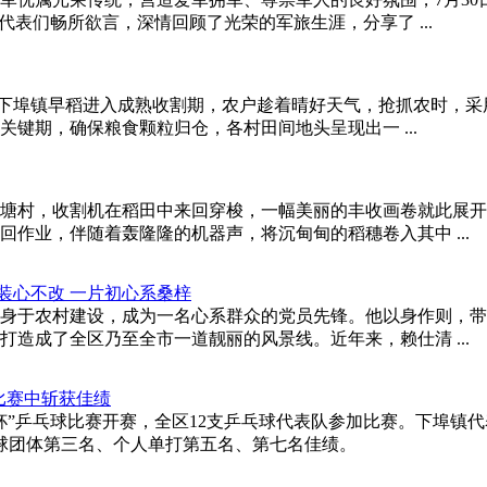
代表们畅所欲言，深情回顾了光荣的军旅生涯，分享了 ...
日，下埠镇早稻进入成熟收割期，农户趁着晴好天气，抢抓农时，采
键期，确保粮食颗粒归仓，各村田间地头呈现出一 ...
塘村，收割机在稻田中来回穿梭，一幅美丽的丰收画卷就此展开
作业，伴随着轰隆隆的机器声，将沉甸甸的稻穗卷入其中 ...
装心不改 一片初心系桑梓
身于农村建设，成为一名心系群众的党员先锋。他以身作则，带
造成了全区乃至全市一道靓丽的风景线。近年来，赖仕清 ...
比赛中斩获佳绩
“双拥杯”乒乓球比赛开赛，全区12支乒乓球代表队参加比赛。下埠镇
球团体第三名、个人单打第五名、第七名佳绩。