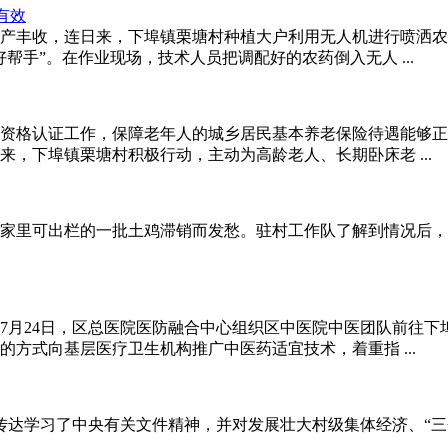
有效
产丰收，连日来，下埠镇栗塘村种植大户利用无人机进行喷洒农
帮手”。在作业现场，技术人员把调配好的农药倒入无人 ...
领取资格认证工作，保障老年人的城乡居民基本养老保险待遇能够
，下埠镇栗塘村积极行动，主动为高龄老人、长期卧床老 ...
家里可出栏的一批土鸡滞销而发愁。驻村工作队了解到情况后，
7月24日，区总医院医防融合中心组织区中医院中医团队前往下
方式向基层医疗卫生机构推广中医药适宜技术，着重指 ...
传达学习了中央有关文件精神，并对发展壮大村级集体经济、“三