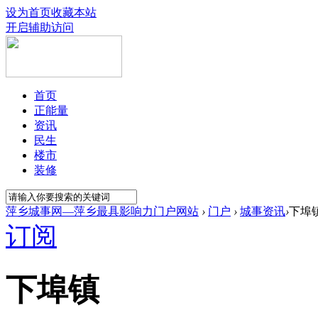
设为首页
收藏本站
开启辅助访问
首页
正能量
资讯
民生
楼市
装修
萍乡城事网—萍乡最具影响力门户网站
›
门户
›
城事资讯
›
下埠
订阅
下埠镇