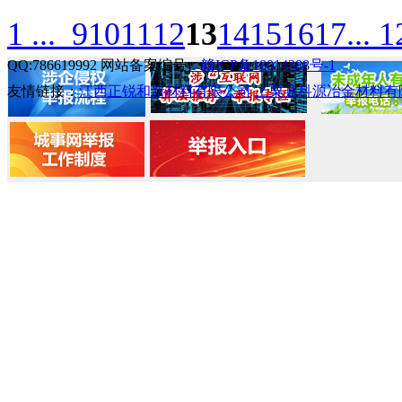
1 ...
9
10
11
12
13
14
15
16
17
... 
QQ:786619992 网站备案编号
：赣ICP备18014388号-1
友情链接：
江西正锐和新材料有限公司
上栗县科源冶金材料有