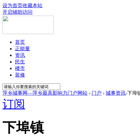
设为首页
收藏本站
开启辅助访问
首页
正能量
资讯
民生
楼市
装修
萍乡城事网—萍乡最具影响力门户网站
›
门户
›
城事资讯
›
下埠
订阅
下埠镇