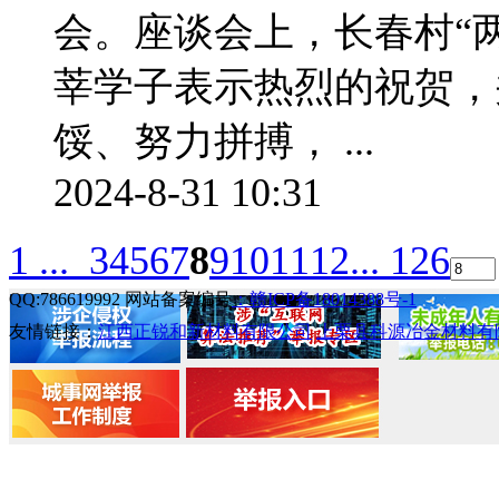
会。座谈会上，长春村“
莘学子表示热烈的祝贺，
馁、努力拼搏， ...
2024-8-31 10:31
1 ...
3
4
5
6
7
8
9
10
11
12
... 126
QQ:786619992 网站备案编号
：赣ICP备18014388号-1
友情链接：
江西正锐和新材料有限公司
上栗县科源冶金材料有