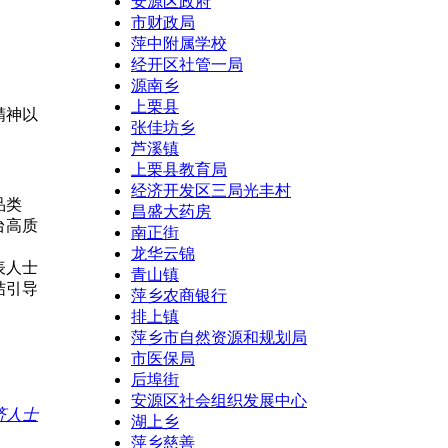
安源区政府
市财政局
萍中附属学校
经开区社管一局
源南乡
上栗县
精神以
张佳坊乡
芦溪镇
上栗县教育局
经济开发区三局光丰村
品类
昌盛大药房
台高质
南正街
龙华云锦
表人士
青山镇
结引导
萍乡农商银行
排上镇
萍乡市自然资源和规划局
市医保局
后埠街
安源区社会组织发展中心
济人士
湖上乡
萍乡慈善