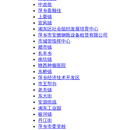
中农批
萍乡盈顺佳
上栗镇
宣风镇
湘东区社会组织发展培育中心
萍乡市安燃钢瓶设备租赁有限公司
市城管指挥中心
腊市镇
长丰乡
南坑镇
赣西肿瘤医院
东桥镇
萍乡经济技术开发区
市五型办
老关镇
东大街
安源统战
湘东工业园
银河镇
丹江街
萍乡市委党校