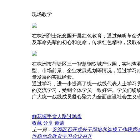
现场教学
在株洲烈士纪念园开展红色教育，通过倾听革命
及革命先辈的初心和使命，传承红色精神，汲取
在株洲市荷塘区三一智慧钢铁城产业园，实地查
型、市场前景、企业发展规划等情况，通过学习
量发展的实践经验。
通过学习，进一步提高了统一战线代表人士学习
的交流学习，受到全体学员一致好评。学员们纷
广大统一战线成员凝心聚力为全面建设社会主义
鲜花
握手
雷人
路过
鸡蛋
收藏
分享
邀请
上一篇：
安源区召开党外干部培养选拔工作联席
理想信念教育学习会议召开