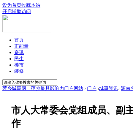
设为首页
收藏本站
开启辅助访问
首页
正能量
资讯
民生
楼市
装修
萍乡城事网—萍乡最具影响力门户网站
›
门户
›
城事资讯
›
源南
市人大常委会党组成员、副
作