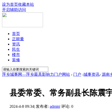
设为首页
收藏本站
开启辅助访问
首页
正能量
资讯
民生
楼市
装修
萍乡城事网—萍乡最具影响力门户网站
›
门户
›
城事资讯
›
源南
县委常委、常务副县长陈震
2024-4-8 09:34
|
发布者:
admin
|
评论: 0