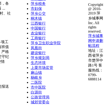
部，各
萍乡税务
Copyright
..
市妇保
@ 2010-
村、社
2019 萍
萍乡公交
乡城事网
桐木镇
Inc. All
江西银行
rights
中国银行
reserved.
农业银行
萍乡城事
工商银行
网申请删
各项工
萍乡卫生职业学院
帖流程
值班值
凤凰街
地址：江
，严格
建设银行
西省萍乡
坚守纪
萍乡规划局
市楚萍中
控情
生态环境
路1号 客
上栗市场监管
服热线：
麻山镇
0799-
杨岐乡
6888114
二医院
息报送
市中医院
白源街
公路管理局
城郊管委会