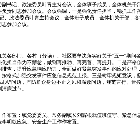
镇党委副书记、政法委员叶青主持会议，全体班子成员，全体机关干
负责同志参加会议。会议强调，一是强化责任担当，稳抓工作落 .
书记、政法委员叶青主持会议，全体班子成员，全体机关干部，各
同志参加会议。
关各部门、各村（分场）、社区要坚决落实好关于“五一”期间
强化担当作为不懈怠，做到再推动、再完善、再提升。二是严格
期排查，提升应急响应能力，全面做好紧急突发事件的应对处理
、按格式加强突发事件应急信息规范上报。三是树牢规矩意识，
四风”问题，严防群众身边不正之风和腐败问题，规范言行、管
到清廉过节。
作作布置；镇党委委员、常务副镇长刘辉根就值班值守、紧急信
金李明就应急、安全生产工作作布置。