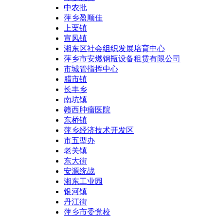
中农批
萍乡盈顺佳
上栗镇
宣风镇
湘东区社会组织发展培育中心
萍乡市安燃钢瓶设备租赁有限公司
市城管指挥中心
腊市镇
长丰乡
南坑镇
赣西肿瘤医院
东桥镇
萍乡经济技术开发区
市五型办
老关镇
东大街
安源统战
湘东工业园
银河镇
丹江街
萍乡市委党校