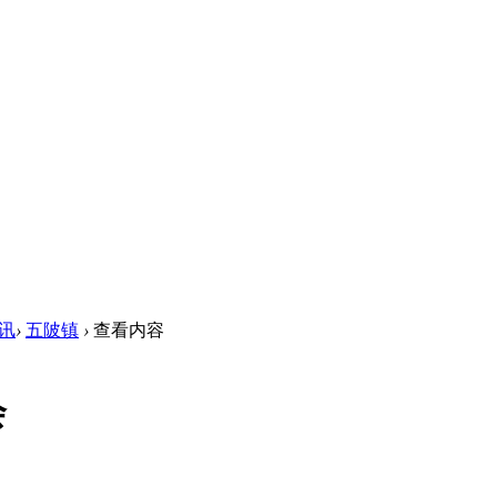
讯
›
五陂镇
›
查看内容
会