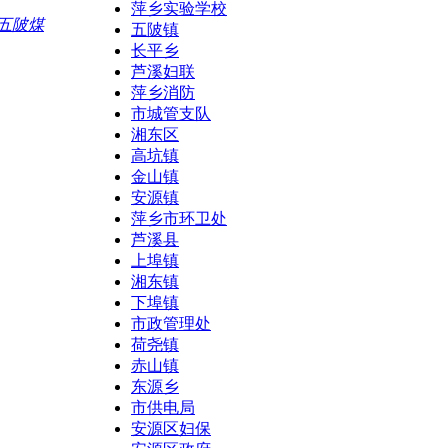
萍乡实验学校
五陂煤
五陂镇
长平乡
芦溪妇联
萍乡消防
市城管支队
湘东区
高坑镇
金山镇
安源镇
萍乡市环卫处
芦溪县
上埠镇
湘东镇
下埠镇
市政管理处
荷尧镇
赤山镇
东源乡
市供电局
安源区妇保