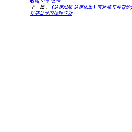
收藏
分享
邀请
上一篇：
【健康城镇 健康体重】五陂镇开展育龄
矿开展学习体验活动