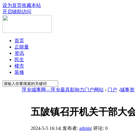
设为首页
收藏本站
开启辅助访问
首页
正能量
资讯
民生
楼市
装修
萍乡城事网—萍乡最具影响力门户网站
›
门户
›
城事资
五陂镇召开机关干部大
2024-5-5 16:14
|
发布者:
admin
|
评论: 0