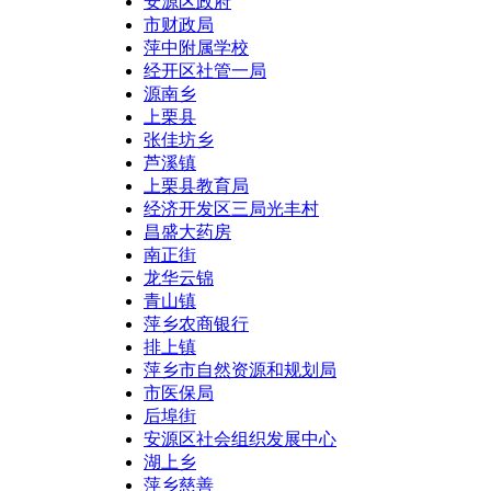
安源区政府
市财政局
萍中附属学校
经开区社管一局
源南乡
上栗县
张佳坊乡
芦溪镇
上栗县教育局
经济开发区三局光丰村
昌盛大药房
南正街
龙华云锦
青山镇
萍乡农商银行
排上镇
萍乡市自然资源和规划局
市医保局
后埠街
安源区社会组织发展中心
湖上乡
萍乡慈善