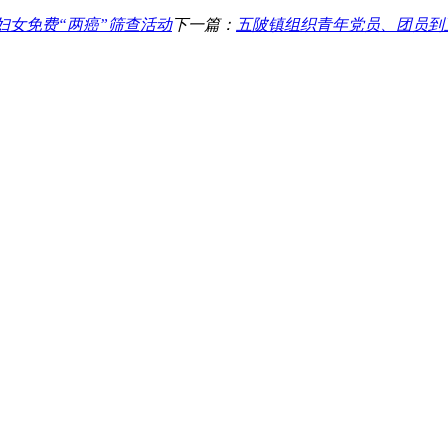
妇女免费“两癌”筛查活动
下一篇：
五陂镇组织青年党员、团员到