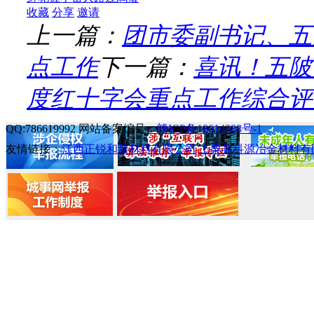
收藏
分享
邀请
上一篇：
团市委副书记、五
点工作
下一篇：
喜讯！五陂
度红十字会重点工作综合评
QQ:786619992 网站备案编号
：赣ICP备18014388号-1
友情链接：
江西正锐和新材料有限公司
上栗县科源冶金材料有