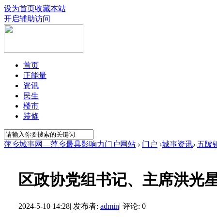
设为首页
收藏本站
开启辅助访问
首页
正能量
资讯
民生
楼市
装修
萍乡城事网—萍乡最具影响力门户网站
›
门户
›
城事资讯
›
五陂
区政协党组书记、主席洪光
2024-5-10 14:28
|
发布者:
admin
|
评论: 0