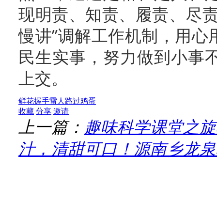
现明责、知责、履责、尽责
慢讲”调解工作机制，用心
民生实事，努力做到小事
上交。
鲜花
握手
雷人
路过
鸡蛋
收藏
分享
邀请
上一篇：
趣味科学课堂之旋
汁，清甜可口！源南乡龙泉