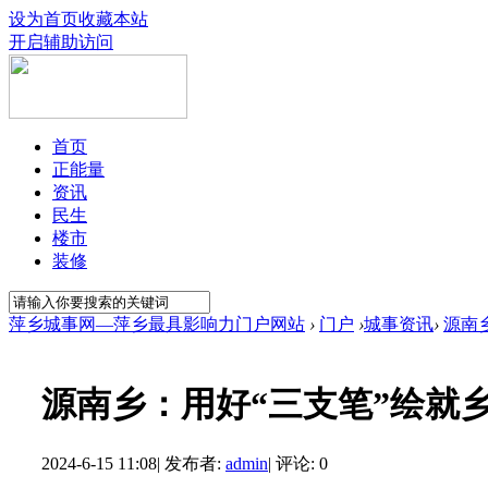
设为首页
收藏本站
开启辅助访问
首页
正能量
资讯
民生
楼市
装修
萍乡城事网—萍乡最具影响力门户网站
›
门户
›
城事资讯
›
源南
源南乡：用好“三支笔”绘就
2024-6-15 11:08
|
发布者:
admin
|
评论: 0