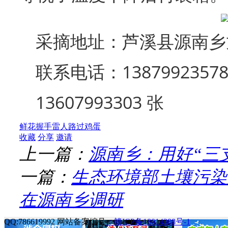
采摘地址：芦溪县源南乡
联系电话：13879923578
13607993303 张
鲜花
握手
雷人
路过
鸡蛋
收藏
分享
邀请
上一篇：
源南乡：用好“三
一篇：
生态环境部土壤污染
在源南乡调研
QQ:786619992 网站备案编号
：赣ICP备18014388号-1