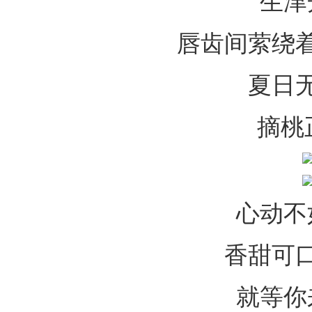
生津
唇齿间萦绕
夏日
摘桃
心动不
香甜可
就等你