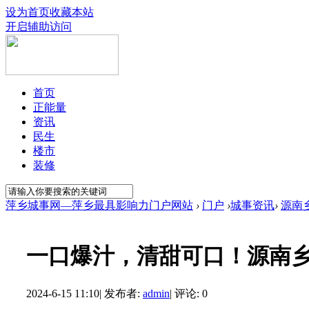
设为首页
收藏本站
开启辅助访问
首页
正能量
资讯
民生
楼市
装修
萍乡城事网—萍乡最具影响力门户网站
›
门户
›
城事资讯
›
源南
一口爆汁，清甜可口！源南
2024-6-15 11:10
|
发布者:
admin
|
评论: 0