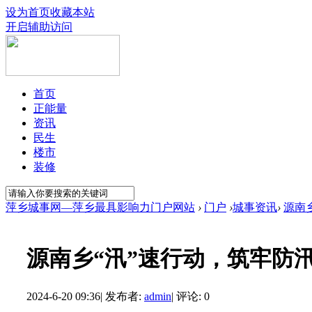
设为首页
收藏本站
开启辅助访问
首页
正能量
资讯
民生
楼市
装修
萍乡城事网—萍乡最具影响力门户网站
›
门户
›
城事资讯
›
源南
源南乡“汛”速行动，筑牢防汛
2024-6-20 09:36
|
发布者:
admin
|
评论: 0