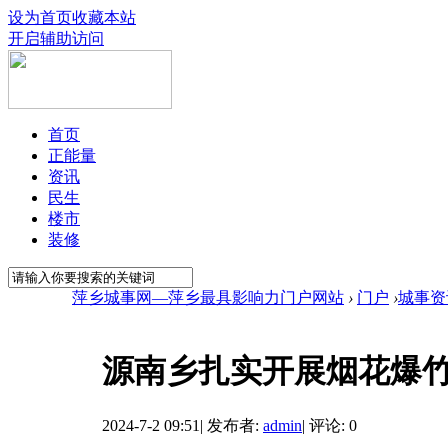
设为首页
收藏本站
开启辅助访问
首页
正能量
资讯
民生
楼市
装修
萍乡城事网—萍乡最具影响力门户网站
›
门户
›
城事资
源南乡扎实开展烟花爆
2024-7-2 09:51
|
发布者:
admin
|
评论: 0