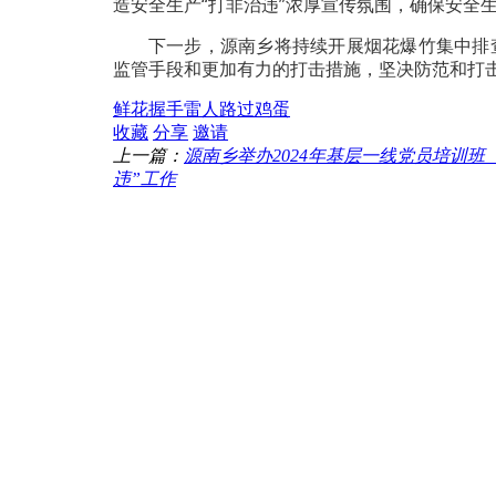
造安全生产“打非治违”浓厚宣传氛围，确保安全生
下一步，源南乡将持续开展烟花爆竹集中排
监管手段和更加有力的打击措施，坚决防范和打击
鲜花
握手
雷人
路过
鸡蛋
收藏
分享
邀请
上一篇：
源南乡举办2024年基层一线党员培训班
违”工作