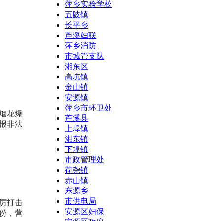
萍乡实验学校
五陂镇
长平乡
芦溪妇联
萍乡消防
市城管支队
湘东区
高坑镇
金山镇
安源镇
萍乡市环卫处
烟花爆
芦溪县
报非法
上埠镇
湘东镇
下埠镇
市政管理处
荷尧镇
赤山镇
东源乡
市供电局
严厉打击
安源区妇保
余份，营