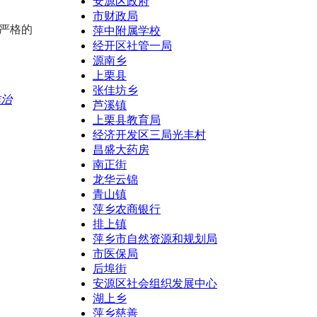
安源区政府
市财政局
严格的
萍中附属学校
经开区社管一局
源南乡
上栗县
张佳坊乡
非治
芦溪镇
上栗县教育局
经济开发区三局光丰村
昌盛大药房
南正街
龙华云锦
青山镇
萍乡农商银行
排上镇
萍乡市自然资源和规划局
市医保局
后埠街
安源区社会组织发展中心
湖上乡
萍乡慈善