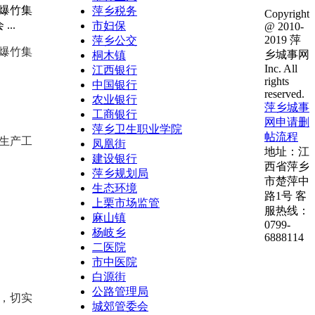
爆竹集
萍乡税务
Copyright
..
市妇保
@ 2010-
2019 萍
萍乡公交
爆竹集
乡城事网
桐木镇
Inc. All
江西银行
rights
中国银行
reserved.
农业银行
萍乡城事
工商银行
网申请删
萍乡卫生职业学院
帖流程
生产工
凤凰街
地址：江
建设银行
西省萍乡
萍乡规划局
市楚萍中
生态环境
路1号 客
上栗市场监管
服热线：
麻山镇
0799-
杨岐乡
6888114
二医院
市中医院
白源街
公路管理局
，切实
城郊管委会