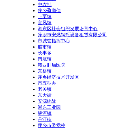
中农批
萍乡盈顺佳
上栗镇
宣风镇
湘东区社会组织发展培育中心
萍乡市安燃钢瓶设备租赁有限公司
市城管指挥中心
腊市镇
长丰乡
南坑镇
赣西肿瘤医院
东桥镇
萍乡经济技术开发区
市五型办
老关镇
东大街
安源统战
湘东工业园
银河镇
丹江街
萍乡市委党校