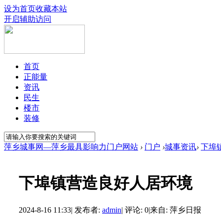
设为首页
收藏本站
开启辅助访问
首页
正能量
资讯
民生
楼市
装修
萍乡城事网—萍乡最具影响力门户网站
›
门户
›
城事资讯
›
下埠
下埠镇营造良好人居环境
2024-8-16 11:33
|
发布者:
admin
|
评论: 0
|
来自: 萍乡日报