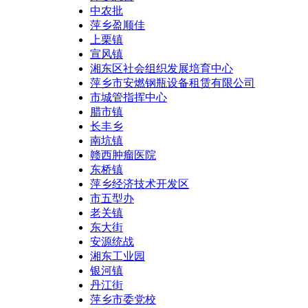
中农批
萍乡盈顺佳
上栗镇
宣风镇
湘东区社会组织发展培育中心
萍乡市安燃钢瓶设备租赁有限公司
市城管指挥中心
腊市镇
长丰乡
南坑镇
赣西肿瘤医院
东桥镇
萍乡经济技术开发区
市五型办
老关镇
东大街
安源统战
湘东工业园
银河镇
丹江街
萍乡市委党校