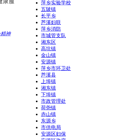
健康服
萍乡实验学校
五陂镇
长平乡
芦溪妇联
萍乡消防
会精神
市城管支队
湘东区
高坑镇
金山镇
安源镇
萍乡市环卫处
芦溪县
上埠镇
湘东镇
下埠镇
市政管理处
荷尧镇
赤山镇
东源乡
市供电局
安源区妇保