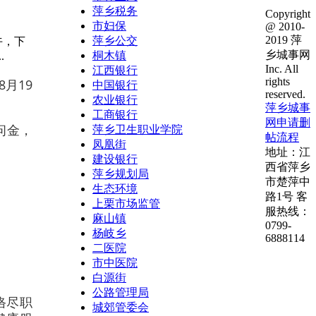
萍乡税务
Copyright
市妇保
@ 2010-
2019 萍
萍乡公交
午，下
乡城事网
桐木镇
.
Inc. All
江西银行
rights
月19
中国银行
reserved.
农业银行
萍乡城事
工商银行
网申请删
问金，
萍乡卫生职业学院
帖流程
凤凰街
地址：江
建设银行
西省萍乡
萍乡规划局
市楚萍中
生态环境
路1号 客
上栗市场监管
服热线：
麻山镇
0799-
杨岐乡
6888114
二医院
市中医院
白源街
公路管理局
恪尽职
城郊管委会