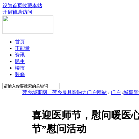
设为首页
收藏本站
开启辅助访问
首页
正能量
资讯
民生
楼市
装修
萍乡城事网—萍乡最具影响力门户网站
›
门户
›
城事资
喜迎医师节，慰问暖医心
节”慰问活动