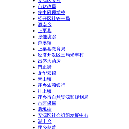
安源区政府
市财政局
萍中附属学校
经开区社管一局
源南乡
上栗县
张佳坊乡
芦溪镇
上栗县教育局
经济开发区三局光丰村
昌盛大药房
南正街
龙华云锦
青山镇
萍乡农商银行
排上镇
萍乡市自然资源和规划局
市医保局
后埠街
安源区社会组织发展中心
湖上乡
萍乡慈善