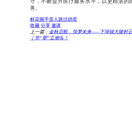
守，不断提升医疗服务水平，以更精湛的
务。
鲜花
握手
雷人
路过
鸡蛋
收藏
分享
邀请
上一篇：
金秋启航，筑梦未来——下埠镇大陂村召开
｜凭“塑”立潮头！