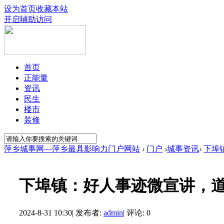
设为首页
收藏本站
开启辅助访问
首页
正能量
资讯
民生
楼市
装修
萍乡城事网—萍乡最具影响力门户网站
›
门户
›
城事资讯
›
下埠
下埠镇：好人事迹微宣讲，
2024-8-31 10:30
|
发布者:
admin
|
评论: 0