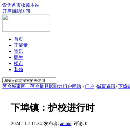
设为首页
收藏本站
开启辅助访问
首页
正能量
资讯
民生
楼市
装修
萍乡城事网—萍乡最具影响力门户网站
›
门户
›
城事资讯
›
下埠
下埠镇：护校进行时
2024-11-7 11:34
|
发布者:
admin
|
评论: 0