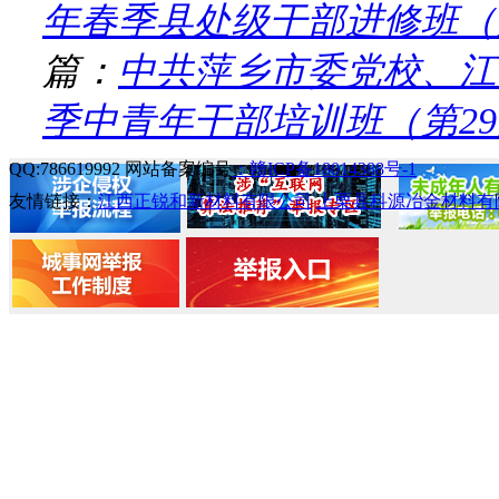
年春季县处级干部进修班（第5
篇：
中共萍乡市委党校、江
季中青年干部培训班（第29期
QQ:786619992 网站备案编号
：赣ICP备18014388号-1
友情链接：
江西正锐和新材料有限公司
上栗县科源冶金材料有