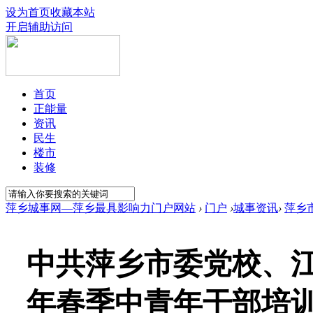
设为首页
收藏本站
开启辅助访问
首页
正能量
资讯
民生
楼市
装修
萍乡城事网—萍乡最具影响力门户网站
›
门户
›
城事资讯
›
萍乡
中共萍乡市委党校、江
年春季中青年干部培训