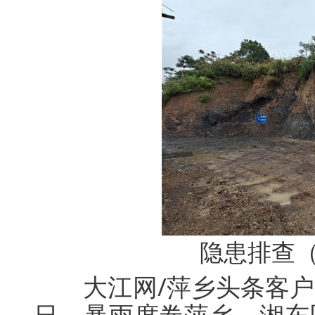
隐患排查（
大江网/萍乡头条客户
日，暴雨席卷萍乡，湘东