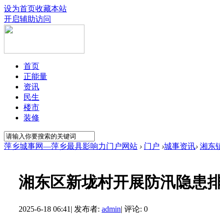
设为首页
收藏本站
开启辅助访问
首页
正能量
资讯
民生
楼市
装修
萍乡城事网—萍乡最具影响力门户网站
›
门户
›
城事资讯
›
湘东
湘东区新垅村开展防汛隐患
2025-6-18 06:41
|
发布者:
admin
|
评论: 0