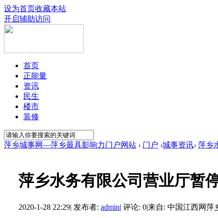
设为首页
收藏本站
开启辅助访问
首页
正能量
资讯
民生
楼市
装修
萍乡城事网—萍乡最具影响力门户网站
›
门户
›
城事资讯
›
萍乡
萍乡水务有限公司营业厅暂
2020-1-28 22:29
|
发布者:
admin
|
评论: 0
|
来自: 中国江西网萍