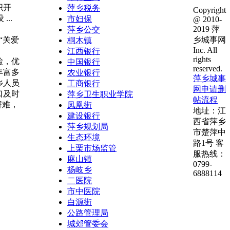
织开
萍乡税务
Copyright
..
市妇保
@ 2010-
2019 萍
萍乡公交
乡城事网
“关爱
桐木镇
Inc. All
江西银行
rights
检，优
中国银行
reserved.
丰富多
农业银行
萍乡城事
乡人员
工商银行
网申请删
口及时
萍乡卫生职业学院
帖流程
解难，
凤凰街
地址：江
建设银行
西省萍乡
萍乡规划局
市楚萍中
生态环境
路1号 客
上栗市场监管
服热线：
麻山镇
0799-
杨岐乡
6888114
二医院
市中医院
白源街
公路管理局
城郊管委会