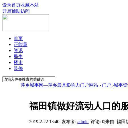
设为首页
收藏本站
开启辅助访问
首页
正能量
资讯
民生
楼市
装修
萍乡城事网—萍乡最具影响力门户网站
›
门户
›
城事资
福田镇做好流动人口的
2019-2-22 13:40
|
发布者:
admin
|
评论: 0
|
来自: 福田