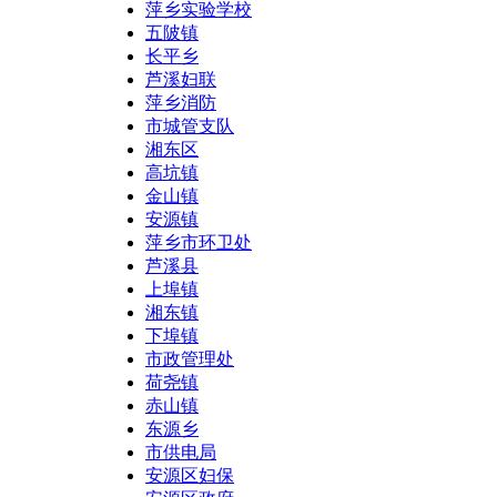
萍乡实验学校
五陂镇
长平乡
芦溪妇联
萍乡消防
市城管支队
湘东区
高坑镇
金山镇
安源镇
萍乡市环卫处
芦溪县
上埠镇
湘东镇
下埠镇
市政管理处
荷尧镇
赤山镇
东源乡
市供电局
安源区妇保