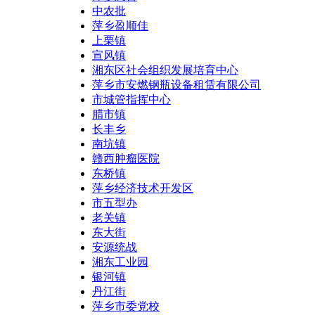
中农批
萍乡盈顺佳
上栗镇
宣风镇
湘东区社会组织发展培育中心
萍乡市安燃钢瓶设备租赁有限公司
市城管指挥中心
腊市镇
长丰乡
南坑镇
赣西肿瘤医院
东桥镇
萍乡经济技术开发区
市五型办
老关镇
东大街
安源统战
湘东工业园
银河镇
丹江街
萍乡市委党校