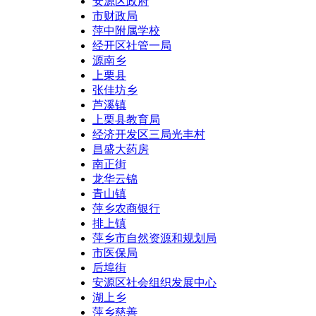
安源区政府
市财政局
萍中附属学校
经开区社管一局
源南乡
上栗县
张佳坊乡
芦溪镇
上栗县教育局
经济开发区三局光丰村
昌盛大药房
南正街
龙华云锦
青山镇
萍乡农商银行
排上镇
萍乡市自然资源和规划局
市医保局
后埠街
安源区社会组织发展中心
湖上乡
萍乡慈善