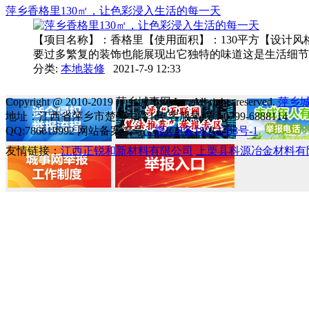
萍乡香格里130㎡，让色彩浸入生活的每一天
【项目名称】：香格里【使用面积】：130平方【设计
要过多繁复的装饰也能展现出它独特的味道这是生活细节的
分类:
本地装修
2021-7-9 12:33
Copyright @ 2010-2019 萍乡城事网 Inc. All rights reserved.
萍乡
地址：江西省萍乡市楚萍中路1号 客服热线：0799-6888114
QQ:786619992 网站备案编号
：赣ICP备18014388号-1
友情链接：
江西正锐和新材料有限公司
上栗县科源冶金材料有