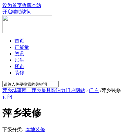
设为首页
收藏本站
开启辅助访问
首页
正能量
资讯
民生
楼市
装修
萍乡城事网—萍乡最具影响力门户网站
›
门户
›
萍乡装修
订阅
萍乡装修
下级分类:
本地装修