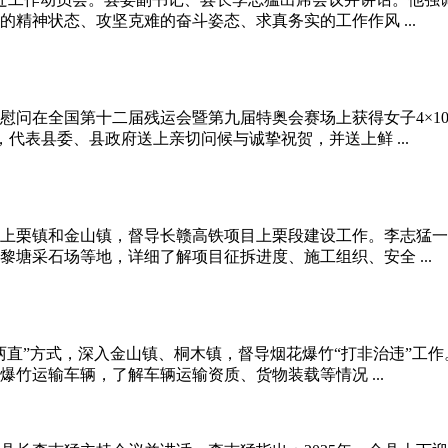
精神状态、攻坚克难的奋斗姿态、求真务实的工作作风 ...
慰问在全国第十二届残运会暨第九届特奥会赛场上获得女子4×10
代表县委、县政府送上亲切问候与诚挚祝贺，并送上鲜 ...
、上栗镇和金山镇，督导长赣高铁项目上栗段建设工作。李志猛
塘采石场等地，详细了解项目征拆进度、施工组织、安全 ...
两直”方式，深入金山镇、桐木镇，督导烟花爆竹“打非治违”工
竹运输车辆，了解车辆运输资质、货物装载等情况 ...