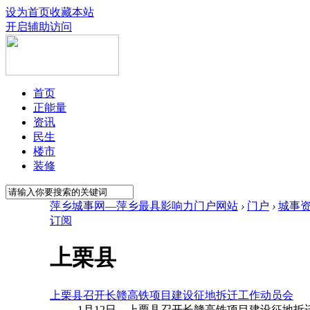
设为首页
收藏本站
开启辅助访问
首页
正能量
资讯
民生
楼市
装修
萍乡城事网—萍乡最具影响力门户网站
›
门户
›
城事
订阅
上栗县
上栗县召开长赣高铁项目建设征地拆迁工作动员会
1月12日，上栗县召开长赣高铁项目建设征地