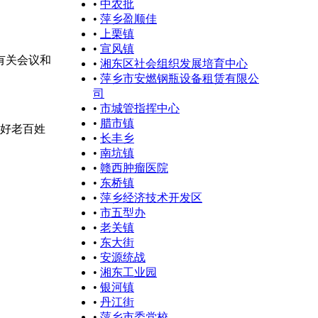
•
中农批
•
萍乡盈顺佳
•
上栗镇
•
宣风镇
有关会议和
•
湘东区社会组织发展培育中心
•
萍乡市安燃钢瓶设备租赁有限公
司
•
市城管指挥中心
•
腊市镇
好老百姓
•
长丰乡
•
南坑镇
•
赣西肿瘤医院
•
东桥镇
•
萍乡经济技术开发区
•
市五型办
•
老关镇
•
东大街
•
安源统战
•
湘东工业园
•
银河镇
•
丹江街
•
萍乡市委党校