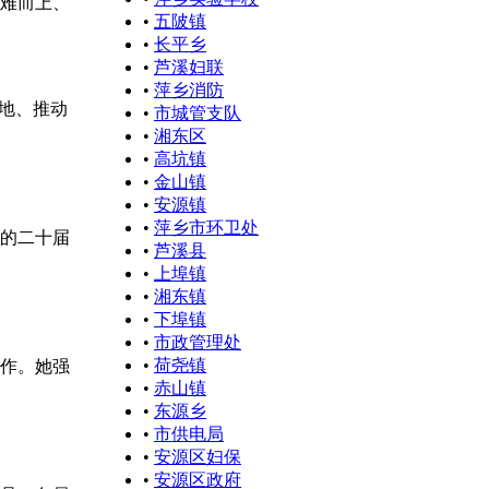
迎难而上、
•
五陂镇
•
长平乡
•
芦溪妇联
•
萍乡消防
地、推动
•
市城管支队
•
湘东区
•
高坑镇
•
金山镇
•
安源镇
•
萍乡市环卫处
党的二十届
•
芦溪县
•
上埠镇
•
湘东镇
•
下埠镇
•
市政管理处
•
荷尧镇
工作。她强
•
赤山镇
•
东源乡
•
市供电局
•
安源区妇保
•
安源区政府