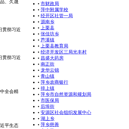
食品、久晟
•
市财政局
•
萍中附属学校
•
经开区社管一局
•
源南乡
•
上栗县
习贯彻习近
•
张佳坊乡
•
芦溪镇
•
上栗县教育局
•
经济开发区三局光丰村
习贯彻习近
•
昌盛大药房
•
南正街
•
龙华云锦
•
青山镇
•
萍乡农商银行
•
排上镇
四中全会精
•
萍乡市自然资源和规划局
•
市医保局
•
后埠街
•
安源区社会组织发展中心
•
湖上乡
•
萍乡慈善
习近平生态