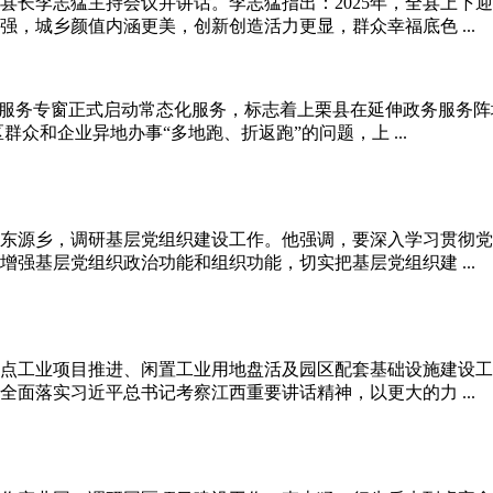
、县长李志猛主持会议并讲话。李志猛指出：2025年，全县上下
，城乡颜值内涵更美，创新创造活力更显，群众幸福底色 ...
务服务专窗正式启动常态化服务，标志着上栗县在延伸政务服务阵
众和企业异地办事“多地跑、折返跑”的问题，上 ...
乡和东源乡，调研基层党组织建设工作。他强调，要深入学习贯彻
强基层党组织政治功能和组织功能，切实把基层党组织建 ...
导重点工业项目推进、闲置工业用地盘活及园区配套基础设施建设
面落实习近平总书记考察江西重要讲话精神，以更大的力 ...