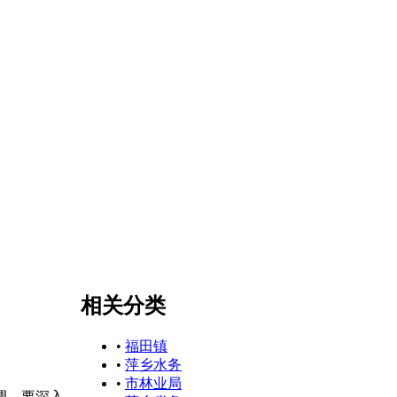
相关分类
•
福田镇
•
萍乡水务
•
市林业局
调，要深入