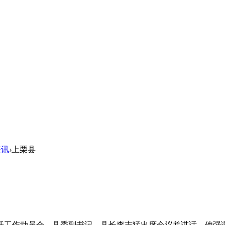
资讯
›
上栗县
拆迁工作动员会。县委副书记、县长李志猛出席会议并讲话。他强