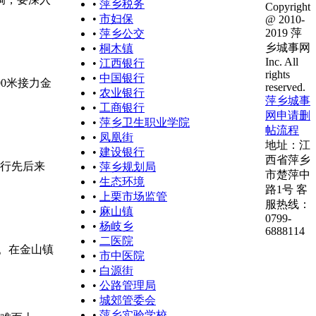
•
萍乡税务
Copyright
•
市妇保
@ 2010-
2019 萍
•
萍乡公交
乡城事网
•
桐木镇
Inc. All
•
江西银行
rights
•
中国银行
0米接力金
reserved.
•
农业银行
萍乡城事
•
工商银行
网申请删
•
萍乡卫生职业学院
帖流程
•
凤凰街
地址：江
•
建设银行
西省萍乡
一行先后来
•
萍乡规划局
市楚萍中
•
生态环境
路1号 客
•
上栗市场监管
服热线：
•
麻山镇
0799-
•
杨岐乡
6888114
•
二医院
作。在金山镇
•
市中医院
•
白源街
•
公路管理局
•
城郊管委会
•
萍乡实验学校