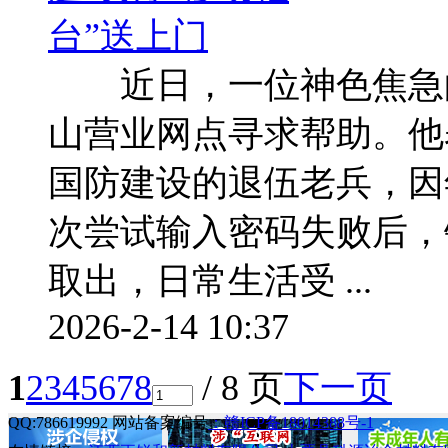
近日，一位神色焦急的
山营业网点寻求帮助。他
国防建设的退伍老兵，因
次尝试输入密码失败后，
取出，日常生活受 ...
2026-2-14 10:37
1
2
3
4
5
6
7
8
/ 8 页
下一页
QQ:786619992 网站备案编号
：赣ICP备18014388号-1