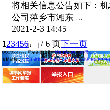
将相关信息公告如下：机
公司萍乡市湘东 ...
2021-2-3 14:45
1
2
3
4
5
6
/ 6 页
下一页
QQ:786619992 网站备案编号
：赣ICP备18014388号-1
友情链接：
江西正锐和新材料有限公司
上栗县科源冶金材料有