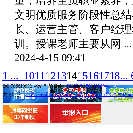
量，培养全员职业素养，
文明优质服务阶段性总结
长、运营主管、客户经理
训。授课老师主要从网 ...
2024-4-15 09:41
1 ...
10
11
12
13
14
15
16
17
18
...
QQ:786619992 网站备案编号
：赣ICP备18014388号-1
友情链接：
江西正锐和新材料有限公司
上栗县科源冶金材料有