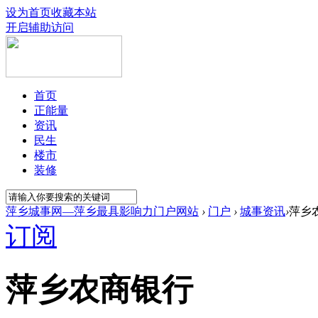
设为首页
收藏本站
开启辅助访问
首页
正能量
资讯
民生
楼市
装修
萍乡城事网—萍乡最具影响力门户网站
›
门户
›
城事资讯
›
萍乡
订阅
萍乡农商银行