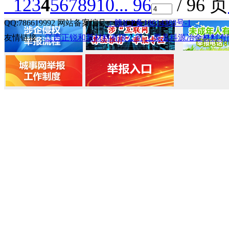
1
2
3
4
5
6
7
8
9
10
... 96
/ 96 页
QQ:786619992 网站备案编号
：赣ICP备18014388号-1
友情链接：
江西正锐和新材料有限公司
上栗县科源冶金材料有