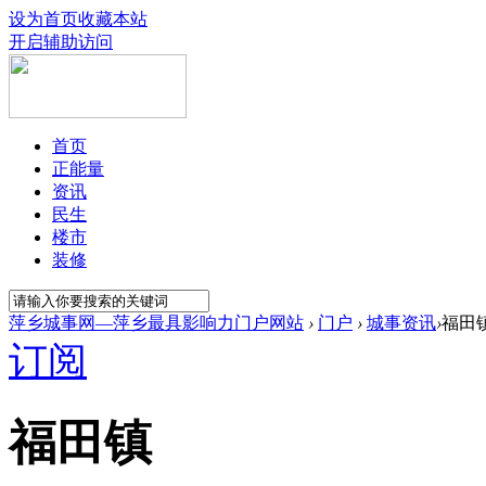
设为首页
收藏本站
开启辅助访问
首页
正能量
资讯
民生
楼市
装修
萍乡城事网—萍乡最具影响力门户网站
›
门户
›
城事资讯
›
福田
订阅
福田镇