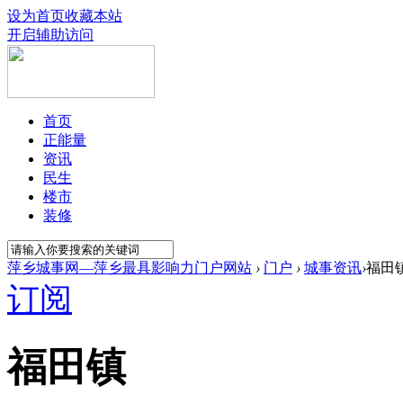
设为首页
收藏本站
开启辅助访问
首页
正能量
资讯
民生
楼市
装修
萍乡城事网—萍乡最具影响力门户网站
›
门户
›
城事资讯
›
福田
订阅
福田镇