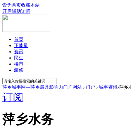
设为首页
收藏本站
开启辅助访问
首页
正能量
资讯
民生
楼市
装修
萍乡城事网—萍乡最具影响力门户网站
›
门户
›
城事资讯
›
萍乡
订阅
萍乡水务