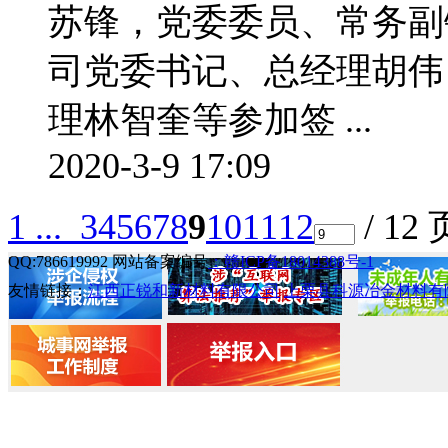
苏锋，党委委员、常务副
司党委书记、总经理胡伟
理林智奎等参加签 ...
2020-3-9 17:09
1 ...
3
4
5
6
7
8
9
10
11
12
/ 12 
QQ:786619992 网站备案编号
：赣ICP备18014388号-1
友情链接：
江西正锐和新材料有限公司
上栗县科源冶金材料有