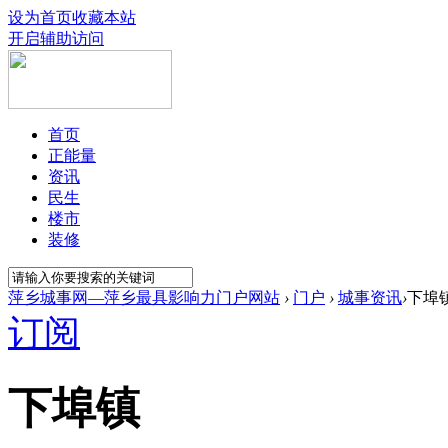
设为首页
收藏本站
开启辅助访问
首页
正能量
资讯
民生
楼市
装修
萍乡城事网—萍乡最具影响力门户网站
›
门户
›
城事资讯
›
下埠
订阅
下埠镇