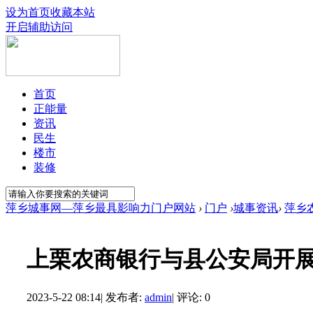
设为首页
收藏本站
开启辅助访问
首页
正能量
资讯
民生
楼市
装修
萍乡城事网—萍乡最具影响力门户网站
›
门户
›
城事资讯
›
萍乡
上栗农商银行与县公安局开展
2023-5-22 08:14
|
发布者:
admin
|
评论: 0