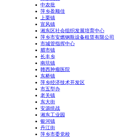
中农批
萍乡盈顺佳
上栗镇
宣风镇
湘东区社会组织发展培育中心
萍乡市安燃钢瓶设备租赁有限公司
市城管指挥中心
腊市镇
长丰乡
南坑镇
赣西肿瘤医院
东桥镇
萍乡经济技术开发区
市五型办
老关镇
东大街
安源统战
湘东工业园
银河镇
丹江街
萍乡市委党校