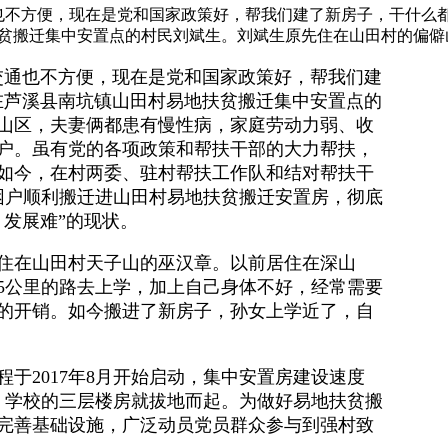
通也不方便，现在是党和国家政策好，帮我们建了新房子，干什么
搬迁集中安置点的村民刘斌生。刘斌生原先住在山田村的偏僻山 .
交通也不方便，现在是党和国家政策好，帮我们建
在芦溪县南坑镇山田村易地扶贫搬迁集中安置点的
山区，夫妻俩都患有慢性病，家庭劳动力弱、收
户。虽有党的各项政策和帮扶干部的大力帮扶，
如今，在村两委、驻村帮扶工作队和结对帮扶干
困户顺利搬迁进山田村易地扶贫搬迁安置房，彻底
发展难”的现状。
住在山田村天子山的巫汉章。以前居住在深山
5公里的路去上学，加上自己身体不好，经常需要
的开销。如今搬进了新房子，孙女上学近了，自
于2017年8月开始启动，集中安置房建设速度
、学校的三层楼房就拔地而起。为做好易地扶贫搬
完善基础设施，广泛动员党员群众参与到强村致