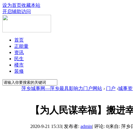
设为首页
收藏本站
开启辅助访问
首页
正能量
资讯
民生
楼市
装修
萍乡城事网—萍乡最具影响力门户网站
›
门户
›
城事资
【为人民谋幸福】搬进
2020-9-21 15:33
|
发布者:
admin
|
评论: 0
|
来自: 萍乡