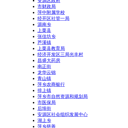
安源区政府
市财政局
萍中附属学校
经开区社管一局
源南乡
上栗县
张佳坊乡
芦溪镇
上栗县教育局
经济开发区三局光丰村
昌盛大药房
南正街
龙华云锦
青山镇
萍乡农商银行
排上镇
萍乡市自然资源和规划局
市医保局
后埠街
安源区社会组织发展中心
湖上乡
萍乡慈善