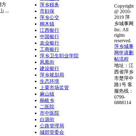
都方
萍乡税务
Copyright
..
市妇保
@ 2010-
2019 萍
萍乡公交
乡城事网
桐木镇
Inc. All
江西银行
rights
中国银行
reserved.
农业银行
萍乡城事
工商银行
网申请删
萍乡卫生职业学院
帖流程
凤凰街
地址：江
建设银行
西省萍乡
萍乡规划局
市楚萍中
生态环境
路1号 客
上栗市场监管
服热线：
麻山镇
0799-
杨岐乡
6888114
二医院
市中医院
白源街
公路管理局
城郊管委会