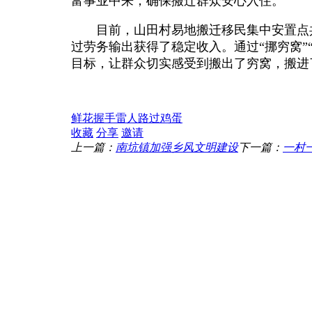
富事业中来，确保搬迁群众安心入住。
目前，山田村易地搬迁移民集中安置点
过劳务输出获得了稳定收入。通过“挪穷窝”
目标，让群众切实感受到搬出了穷窝，搬进
鲜花
握手
雷人
路过
鸡蛋
收藏
分享
邀请
上一篇：
南坑镇加强乡风文明建设
下一篇：
一村