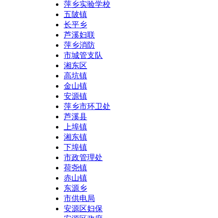
萍乡实验学校
五陂镇
长平乡
芦溪妇联
萍乡消防
市城管支队
湘东区
高坑镇
金山镇
安源镇
萍乡市环卫处
芦溪县
上埠镇
湘东镇
下埠镇
市政管理处
荷尧镇
赤山镇
东源乡
市供电局
安源区妇保