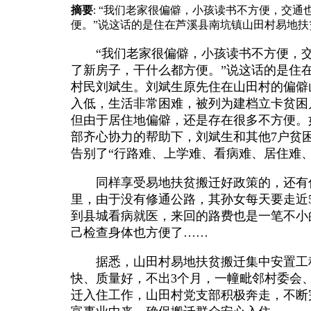
摘要
: “我们老家很偏僻，小孩读书不方便，交
便。”说这话的是住在芦溪县南坑镇山田村易地扶贫
“我们老家很偏僻，小孩读书不方便，
了新房子，干什么都方便。”说这话的是住
村民刘斌生。刘斌生原先住在山田村的偏僻
入低，生活非常困难，被列为建档立卡贫困
但由于居住地偏僻，还是存在很多不方便。
部齐心协力的帮助下，刘斌生和其他7户贫
告别了“行路难、上学难、看病难、居住难、
同样享受易地扶贫搬迁好政策的，还有
里，由于没有修通公路，其孙女每天要走近
到县城看病就医，来回的路费也是一笔不小
己检查身体也方便了……
据悉，山田村易地扶贫搬迁集中安置工程
快、质量好，不出3个月，一幢毗邻村委会
迁入住工作，山田村党支部积极奔走，不断