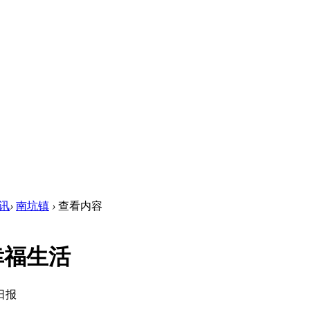
讯
›
南坑镇
›
查看内容
幸福生活
日报