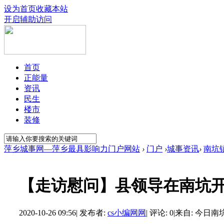
设为首页
收藏本站
开启辅助访问
首页
正能量
资讯
民生
楼市
装修
萍乡城事网—萍乡最具影响力门户网站
›
门户
›
城事资讯
›
南坑
【走访慰问】县领导在南坑
2020-10-26 09:56
|
发布者:
cs小编网网
|
评论: 0
|
来自: 今日南