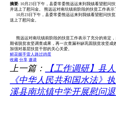
摘要
: 10月23日下午，县委常委熊远运来到我镇看望慰
并送上了慰问金。 熊远运对南坑镇前阶段的扶贫工作表示了
10月23日下午，县委常委熊远运来到我镇看望慰问扶
送上了慰问金。
熊远运对南坑镇前阶段的扶贫工作表示了充分的肯定，
期省脱贫攻坚调查成果，再一次查漏补缺巩固脱贫攻坚成
加强对基层扶贫干部的关心关爱。
鲜花
握手
雷人
路过
鸡蛋
收藏
分享
邀请
上一篇：
【工作调研】县人
《中华人民共和国水法》执
溪县南坑镇中学开展慰问退