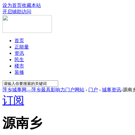
设为首页
收藏本站
开启辅助访问
首页
正能量
资讯
民生
楼市
装修
萍乡城事网—萍乡最具影响力门户网站
›
门户
›
城事资讯
›
源南
订阅
源南乡